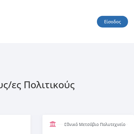
Είσοδος
ς/ες Πολιτικούς
Εθνικό Μετσόβιο Πολυτεχνείο