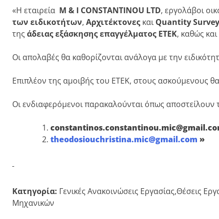
«Η εταιρεία
M & I CONSTANTINOU LTD
, εργολάβοι οι
των
ειδικοτήτων
,
Αρχιτέκτονες
και
Quantity Survey
της
άδειας εξάσκησης επαγγέλματος ΕΤΕΚ
, καθώς και
Οι απολαβές θα καθορίζονται ανάλογα με την ειδικότητ
Επιπλέον της αμοιβής του ΕΤΕΚ, στους ασκούμενους θ
Οι ενδιαφερόμενοι παρακαλούνται όπως αποστείλουν τ
constantinos.constantinou.mic@gmail.c
theodosiouchristina.mic@gmail.com
»
Κατηγορία:
Γενικές Ανακοινώσεις Εργασίας,Θέσεις Ερ
Μηχανικών